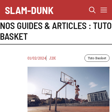
Aller
SLAM-DUNK
M
au
contenu
NOS GUIDES & ARTICLES :
TUTO
BASKET
01/02/2024
J2K
Tuto Basket