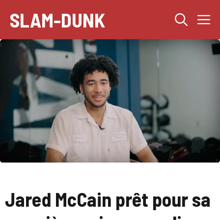
Aller
SLAM-DUNK
M
au
contenu
Jared McCain prêt pour sa