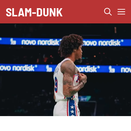
Aller
SLAM-DUNK
M
au
contenu