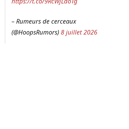
https://t.co/9RcWjLdoTg
– Rumeurs de cerceaux
(@HoopsRumors)
8 juillet 2026